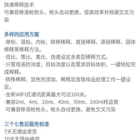
快速稀释技术
可兼容移液枪枪头，枪头自动更换，提高效率并规避交叉污
染
多样的应用方案
·
单标、混标、内标、转移稀释、直接稀释、逐级稀释、固体
稀释等稀释方法。
·
倍比、等比、差比、快速设定多类型稀释方式。
·
只需母液的浓度、目标浓度以及需求目标体积，一键轻松完
成稀释。
·
转移稀释、显色剂添加、稀释定容等样品处理工作一键设
定。
·
全新
WIFI
式通讯距离最大可达
100
米。
·
兼容
2ml
、
4ml
、
10ml
、
40ml
、
50ml
、
100ml
样品管
·
可兼容移液枪枪头，枪头自动更换，避免交叉污染
三个七售后服务标准
7
天无理由退货
70
天无理由换货