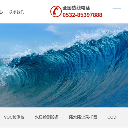
全国热线电话
心
联系我们
0532-85397888
网上商城
联系我们
联系方式
在线留言
人才招聘
VOC检测仪
水质检测设备
降水降尘采样器
COD测定/