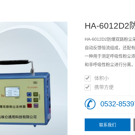
检测
HA-6012
HA-6012D2防爆双路
射光
自动反馈恒流组成，还配
邮箱：ailunkeji@163.com
一种用于测定呼吸性粉尘
谱仪
和非呼吸性粉尘进行分离
到国际公认的“BMRC”
体积小
准确、流量稳定、操作简
携带方便
0532-8539
联系我们