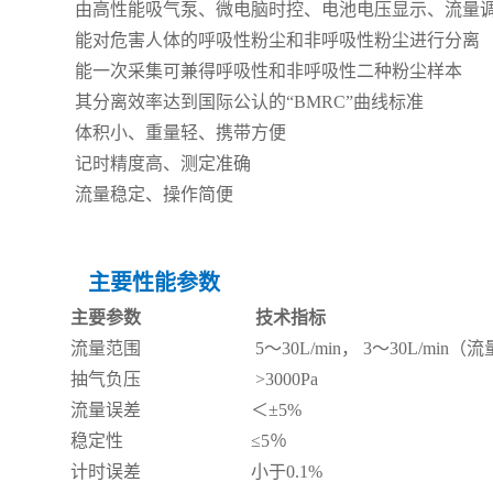
由高性能吸气泵、微电脑时控、电池电压显示、流量调
能对危害人体的呼吸性粉尘和非呼吸性粉尘进行分离
能一次采集可兼得呼吸性和非呼吸性二种粉尘样本
其分离效率达到国际公认的“BMRC”曲线标准
体积小、重量轻、携带方便
记时精度高、测定准确
流量稳定、操作简便
主要性能参数
主要参数
技术指标
流量范围
5～30L/min， 3～30L/min（流
抽气负压
>3000Pa
流量误差
＜±5%
稳定性
≤5％
计时误差
小于0.1%