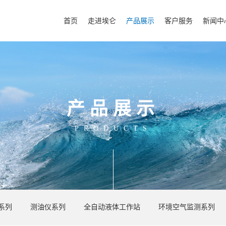
首页
走进埃仑
产品展示
客户服务
新闻中
产品展示
客户服务
新闻中心
PRODUCTS
应用解决方案
企业新闻
视频指导
埃仑公告
成功案例
产品动态
技术支持
行业速递
安装与保修
系列
测油仪系列
全自动液体工作站
环境空气监测系列
售后服务