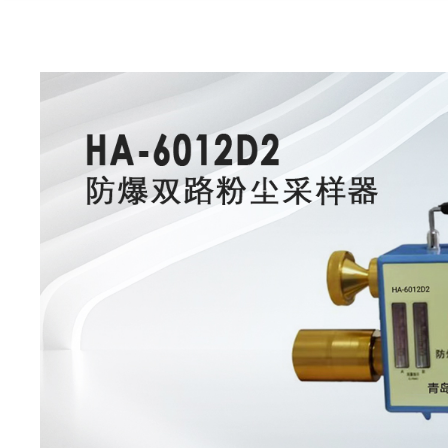
COD测定/消解仪
全自动高锰酸盐指数
仪
耗材及配件
电感耦合等离子体发
谱仪
销售电话:0532-85397888、0532-67705666
电感耦合等离子体质
核辐射检测