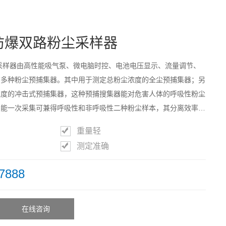
D2防爆双路粉尘采样器
粉尘采样器由高性能吸气泵、微电脑时控、电池电压显示、流量调节、
有多种粉尘预捕集器。其中用于测定总粉尘浓度的全尘预捕集器；另
浓度的冲击式预捕集器，这种预捕搜集器能对危害人体的呼吸性粉尘
，能一次采集可兼得呼吸性和非呼吸性二种粉尘样本，其分离效率达
曲线标准。该仪器具有体积小、重量轻、携带方便、记时精度高、测定
重量轻
便。
测定准确
7888
在线咨询