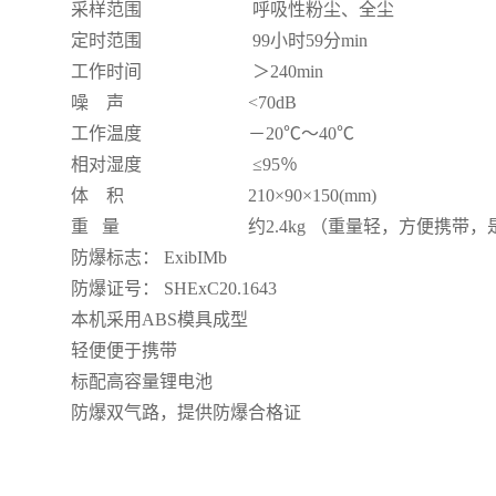
采样范围
呼吸性粉尘、全尘
定时范围
99小时59分min
工作时间
＞240min
噪 声
<70dB
工作温度
－20℃～40℃
相对湿度
≤95％
体 积
210×90×150(mm)
重 量
约2.4kg （重量轻，方便携带，是
防爆标志： ExibIMb
防爆证号： SHExC20.1643
本机采用ABS模具成型
轻便便于携带
标配高容量锂电池
防爆双气路，提供防爆合格证